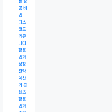
는 성
공 비
법
디스
코드
커뮤
니티
활용
법과
성장
전략
계산
기 콘
텐츠
활용
법과