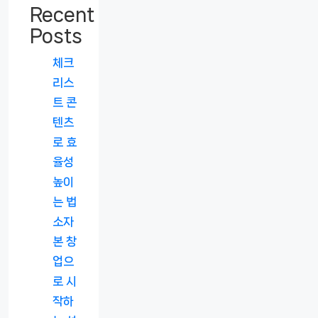
Recent
Posts
체크
리스
트 콘
텐츠
로 효
율성
높이
는 법
소자
본 창
업으
로 시
작하