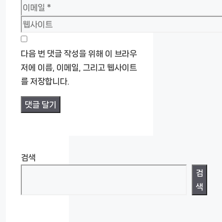
름
이
메
웹
일
사
이
다음 번 댓글 작성을 위해 이 브라우
트
저에 이름, 이메일, 그리고 웹사이트
를 저장합니다.
검색
검
색