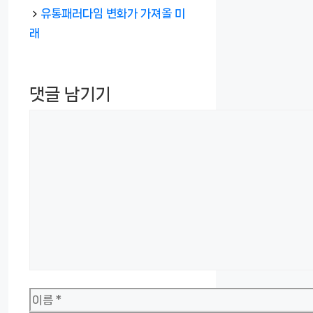
리
유통패러다임 변화가 가져올 미
래
댓글 남기기
댓
글
이