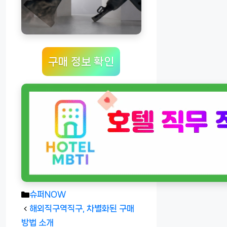
구매 정보 확인
카
슈퍼NOW
테
해외직구역직구, 차별화된 구매
고
방법 소개