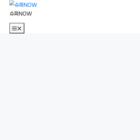
컨
텐
슈퍼NOW
츠
메
로
뉴
건
너
뛰
기