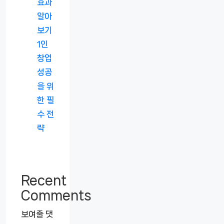
효과
알아
보기
1인
창업
성공
을 위
한 필
수 전
략
Recent
Comments
보여줄 댓