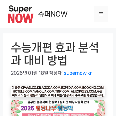
컨
텐
슈퍼NOW
메
츠
로
뉴
건
너
수능개편 효과 분석
뛰
과 대비 방법
기
2026년 01월 18일
작성자:
supernow.kr