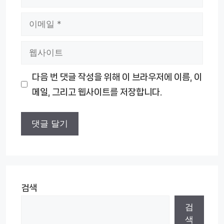
름
이
메
웹
일
사
다음 번 댓글 작성을 위해 이 브라우저에 이름, 이
이
메일, 그리고 웹사이트를 저장합니다.
트
검색
검
색