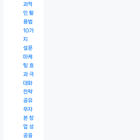
과적
인 활
용법
10가
지
설문
마케
팅 효
과 극
대화
전략
공유
무자
본 창
업 성
공을