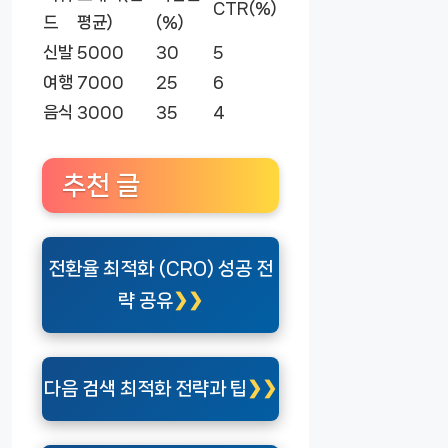
CTR(%)
드
평균)
(%)
신발
5000
30
5
여행
7000
25
6
음식
3000
35
4
추천 글
전환율 최적화 (CRO) 성공 전
략 공유
다음 검색 최적화 전략과 팁