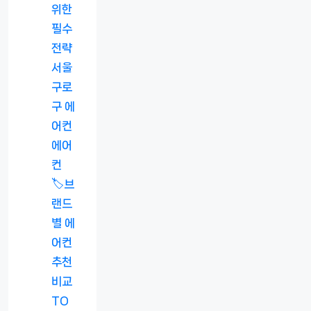
위한
필수
전략
서울
구로
구 에
어컨
에어
컨
🏷️브
랜드
별 에
어컨
추천
비교
TO