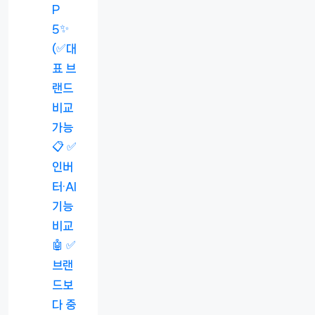
P
5✨
(✅대
표 브
랜드
비교
가능
📋 ✅
인버
터·AI
기능
비교
🤖 ✅
브랜
드보
다 중