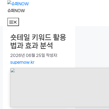
컨
텐
슈퍼NOW
츠
메
로
뉴
건
숏테일 키워드 활용
너
법과 효과 분석
뛰
기
2026년 06월 25일
작성자:
supernow.kr