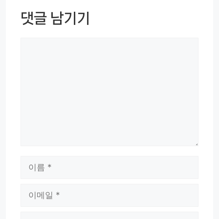
댓글 남기기
댓
글
이
름
이
메
웹