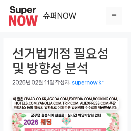
컨
텐
슈퍼NOW
메
츠
로
뉴
건
너
선거법개정 필요성
뛰
및 방향성 분석
기
2026년 02월 11일
작성자:
supernow.kr