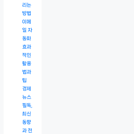
리는
방법
이메
일 자
동화
효과
적인
활용
법과
팁
경제
뉴스
필독,
최신
동향
과 전