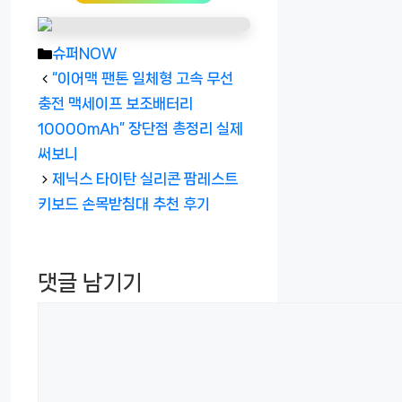
카
슈퍼NOW
테
“이어맥 팬톤 일체형 고속 무선
고
충전 맥세이프 보조배터리
리
10000mAh” 장단점 총정리 실제
써보니
제닉스 타이탄 실리콘 팜레스트
키보드 손목받침대 추천 후기
댓글 남기기
댓
글