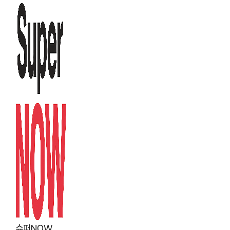
컨
텐
츠
로
건
너
뛰
기
슈퍼NOW