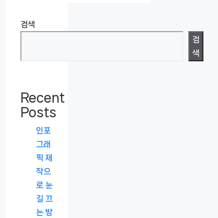
검색
검
색
Recent
Posts
인포
그래
픽 제
작으
로 눈
길 끄
는 방