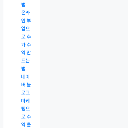
법
온라
인 부
업으
로 추
가 수
익 만
드는
법
네이
버 블
로그
마케
팅으
로 수
익 올