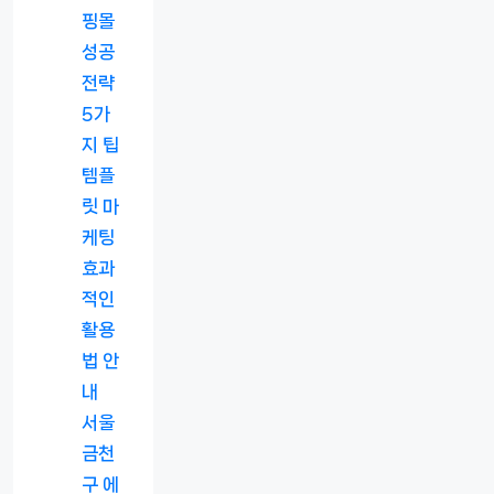
핑몰
성공
전략
5가
지 팁
템플
릿 마
케팅
효과
적인
활용
법 안
내
서울
금천
구 에