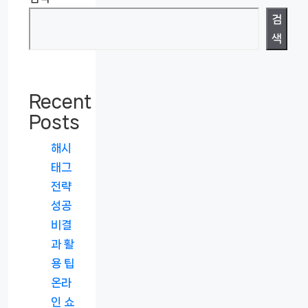
검
색
Recent
Posts
해시
태그
전략
성공
비결
과 활
용 팁
온라
인 쇼