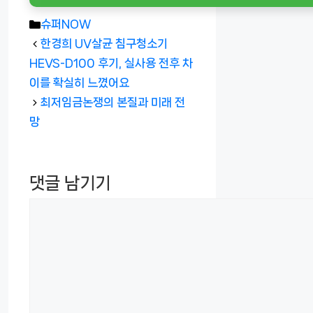
카
슈퍼NOW
테
한경희 UV살균 침구청소기
고
HEVS-D100 후기, 실사용 전후 차
리
이를 확실히 느꼈어요
최저임금논쟁의 본질과 미래 전
망
댓글 남기기
댓
글