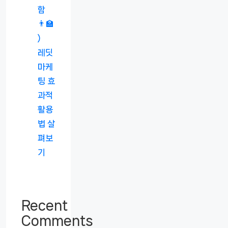
함
👨‍🏫
)
레딧
마케
팅 효
과적
활용
법 살
펴보
기
Recent
Comments