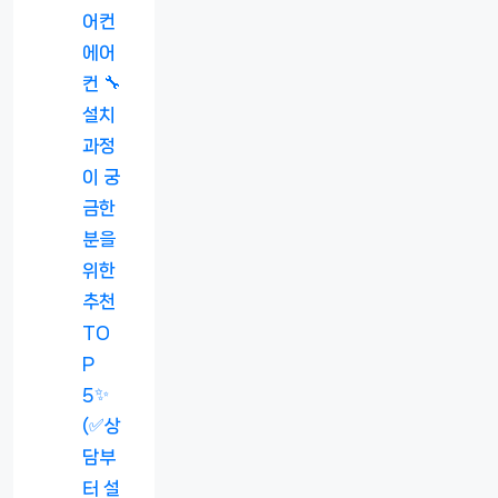
어컨
에어
컨 🔧
설치
과정
이 궁
금한
분을
위한
추천
TO
P
5✨
(✅상
담부
터 설