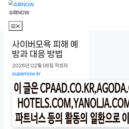
컨
텐
슈퍼NOW
츠
메
로
뉴
건
사이버모욕 피해 예
너
방과 대응 방법
뛰
기
2026년 02월 06일
작성자:
supernow.kr