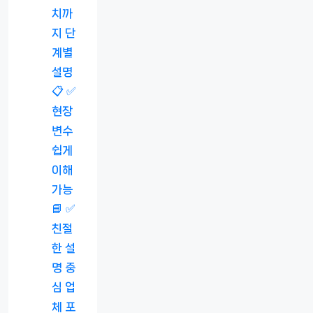
치까
지 단
계별
설명
📋 ✅
현장
변수
쉽게
이해
가능
📘 ✅
친절
한 설
명 중
심 업
체 포