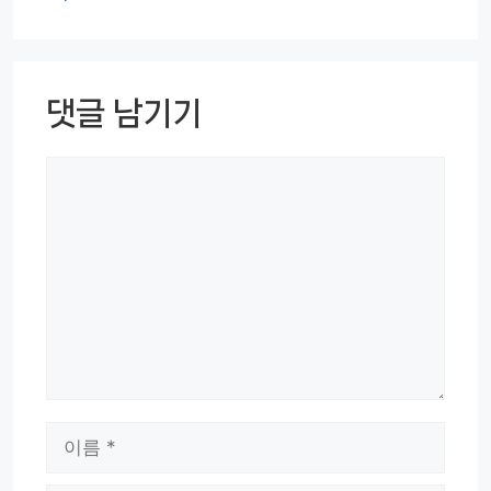
댓글 남기기
댓
글
이
름