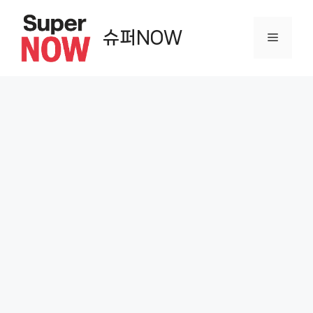
컨
텐
슈퍼NOW
메
츠
로
뉴
건
너
뛰
기