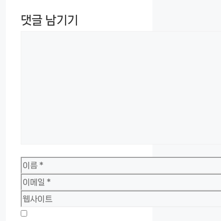
댓글 남기기
댓
글
이
름
이
메
웹
일
사