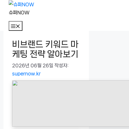
컨
텐
슈퍼NOW
츠
메
로
뉴
건
비브랜드 키워드 마
너
케팅 전략 알아보기
뛰
기
2026년 06월 26일
작성자:
supernow.kr