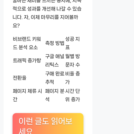
굴하는 재미를 느끼는 동시에, 지속
적으로 성과를 개선해 나갈 수 있습
니다. 자, 이제 마무리를 지어볼까
요?
비브랜드 키워
성공 지
측정 방법
드 분석 요소
표
구글 애널
월별 방
트래픽 증가량
리틱스
문자 수
구매 완료
비율 증
전환율
추적
가
페이지 체류 시
페이지 분
시간 단
간
석
위 증가
이런 글도 읽어보
세요