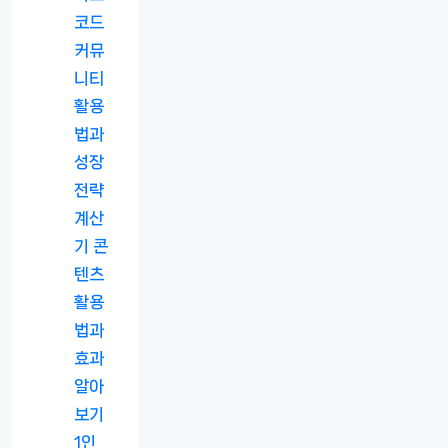
코드
커뮤
니티
활용
법과
성장
전략
계산
기 콘
텐츠
활용
법과
효과
알아
보기
1인