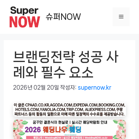
컨
텐
슈퍼NOW
메
츠
로
뉴
건
너
브랜딩전략 성공 사
뛰
례와 필수 요소
기
2026년 02월 20일
작성자:
supernow.kr