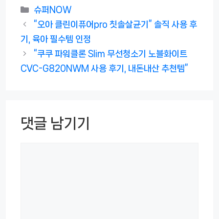
카
슈퍼NOW
테
“오아 클린이퓨어pro 칫솔살균기” 솔직 사용 후
고
기, 육아 필수템 인정
리
“쿠쿠 파워클론 Slim 무선청소기 노블화이트
CVC-G820NWM 사용 후기, 내돈내산 추천템”
댓글 남기기
댓
글