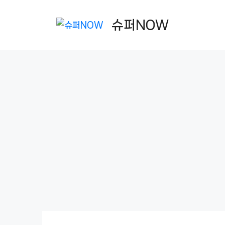
컨
텐
슈퍼NOW
츠
로
건
너
뛰
기