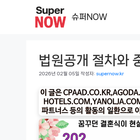
컨
텐
슈퍼NOW
츠
로
건
너
법원공개 절차와 
뛰
기
2026년 02월 05일
작성자:
supernow.kr