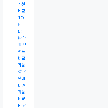
추천
비교
TO
P
5✨
(✅대
표 브
랜드
비교
가능
📋 ✅
인버
터·AI
기능
비교
🤖 ✅