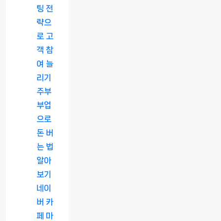
팅 전
략으
로 고
객 참
여 늘
리기
주부
부업
으로
돈 버
는 법
알아
보기
네이
버 카
페 마