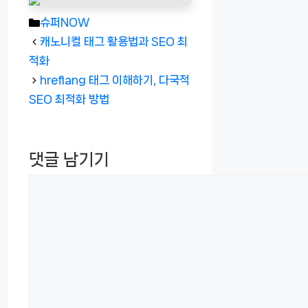
카
슈퍼NOW
테
캐노니컬 태그 활용법과 SEO 최
고
적화
리
hreflang 태그 이해하기, 다국적
SEO 최적화 방법
댓글 남기기
댓
글