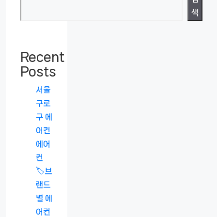
색
Recent
Posts
서울
구로
구 에
어컨
에어
컨
🏷️브
랜드
별 에
어컨