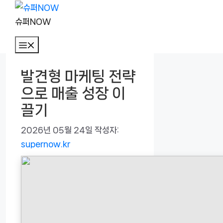
컨
텐
슈퍼NOW
츠
메
로
뉴
건
발견형 마케팅 전략
너
으로 매출 성장 이
뛰
기
끌기
2026년 05월 24일
작성자:
supernow.kr