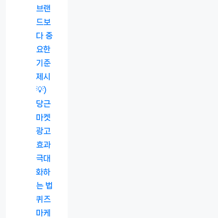
브랜
드보
다 중
요한
기준
제시
💡)
당근
마켓
광고
효과
극대
화하
는 법
퀴즈
마케