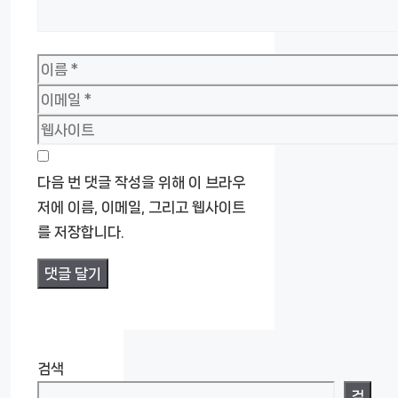
이
름
이
메
웹
일
사
이
다음 번 댓글 작성을 위해 이 브라우
트
저에 이름, 이메일, 그리고 웹사이트
를 저장합니다.
검색
검