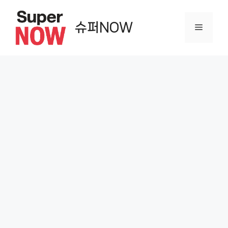
컨
텐
슈퍼NOW
메
츠
로
뉴
건
너
뛰
기