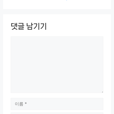
댓글 남기기
댓
글
이
름