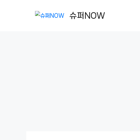
컨
텐
슈퍼NOW
츠
로
건
너
뛰
기