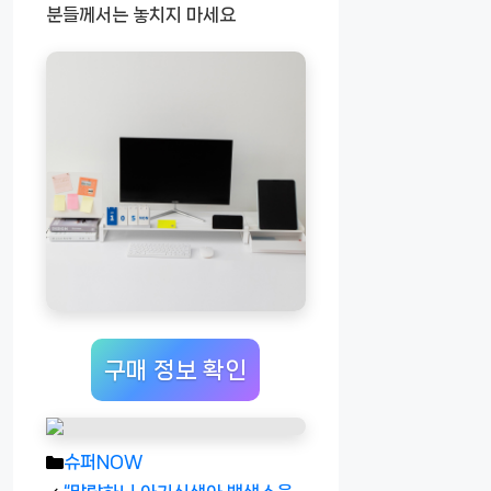
분들께서는 놓치지 마세요
구매 정보 확인
카
슈퍼NOW
테