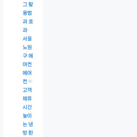
그 활
용법
과 효
과
서울
노원
구 에
어컨
에어
컨 ✨
고객
체류
시간
높이
는 냉
방 환