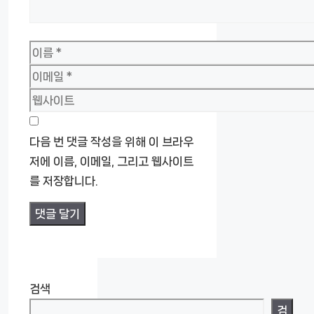
이
름
이
메
웹
일
사
이
다음 번 댓글 작성을 위해 이 브라우
트
저에 이름, 이메일, 그리고 웹사이트
를 저장합니다.
검색
검