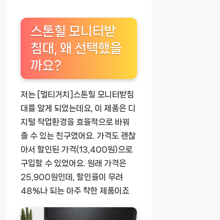
스톤힐 모니터받
침대, 왜 선택했을
까요?
저는
[멀티거치]스톤힐 모니터받침
대
를 알게 되었는데요, 이 제품은 디
지털 작업환경을 효율적으로 바꿔
줄 수 있는 친구였어요. 가격도 괜찮
아서 할인된 가격(
13,400원
)으로
구입할 수 있었어요. 원래 가격은
25,900원
인데, 할인율이 무려
48%
나 되는 아주 착한 제품이죠