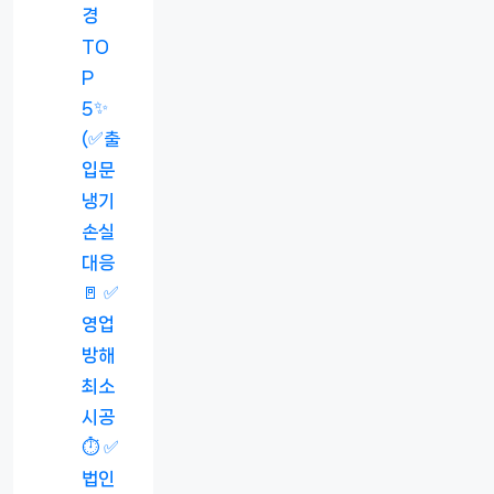
경
TO
P
5✨
(✅출
입문
냉기
손실
대응
🚪 ✅
영업
방해
최소
시공
⏱️ ✅
법인