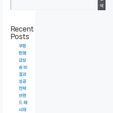
색
Recent
Posts
쿠팡
판매
급상
승 비
결과
성공
전략
브랜
드 해
시태