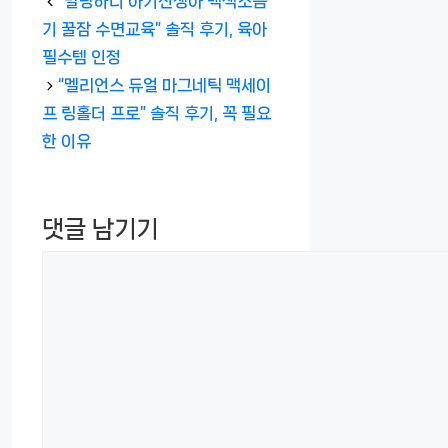
“말랑하니 아기신생아 백색소음
고
기 꿀잠 수면교육” 솔직 후기, 육아
리
필수템 인정
“멜리언스 듀얼 마그네틱 맥세이
프 링홀더 프로” 솔직 후기, 꼭 필요
한 이유
댓글 남기기
댓
글