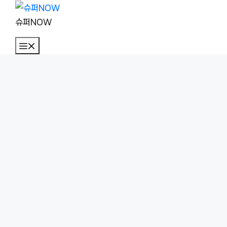
컨
텐
슈퍼NOW
츠
메
로
뉴
건
너
뛰
기