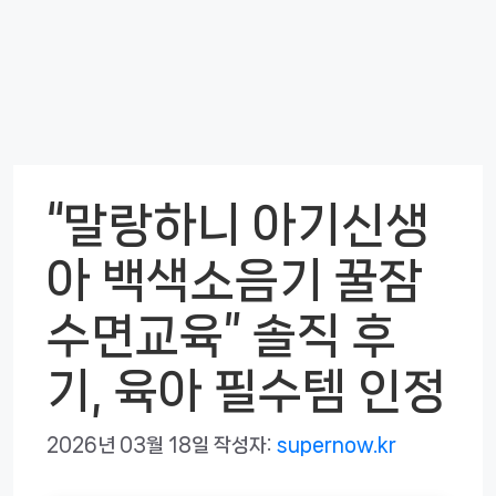
“말랑하니 아기신생
아 백색소음기 꿀잠
수면교육” 솔직 후
기, 육아 필수템 인정
2026년 03월 18일
작성자:
supernow.kr