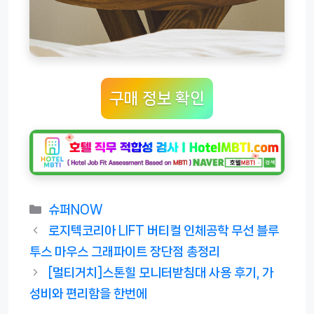
구매 정보 확인
카
슈퍼NOW
테
로지텍코리아 LIFT 버티컬 인체공학 무선 블루
고
투스 마우스 그래파이트 장단점 총정리
리
[멀티거치]스톤힐 모니터받침대 사용 후기, 가
성비와 편리함을 한번에