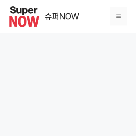
컨
텐
슈퍼NOW
메
츠
로
뉴
건
너
뛰
기