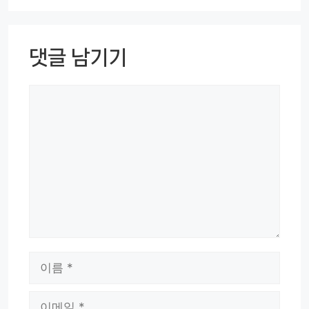
댓글 남기기
댓
글
이
름
이