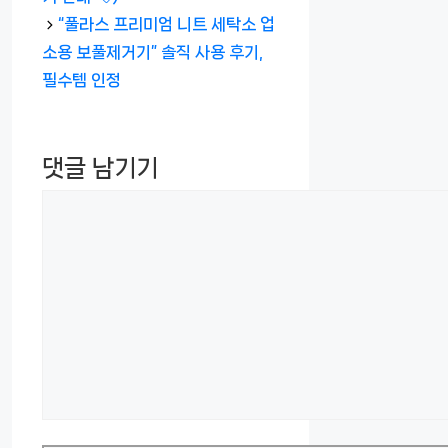
“풀라스 프리미엄 니트 세탁소 업
소용 보풀제거기” 솔직 사용 후기,
필수템 인정
댓글 남기기
댓
글