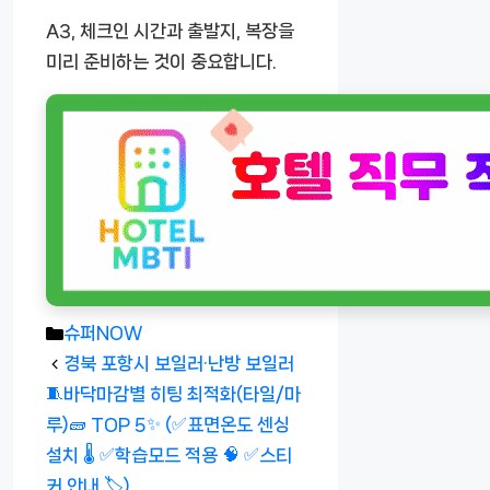
A3, 체크인 시간과 출발지, 복장을
미리 준비하는 것이 중요합니다.
카
슈퍼NOW
테
경북 포항시 보일러·난방 보일러
고
🧵바닥마감별 히팅 최적화(타일/마
리
루)🧱 TOP 5✨ (✅표면온도 센싱
설치 🌡️ ✅학습모드 적용 🧠 ✅스티
커 안내 🏷️)