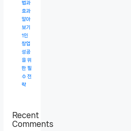
법과
효과
알아
보기
1인
창업
성공
을 위
한 필
수 전
략
Recent
Comments