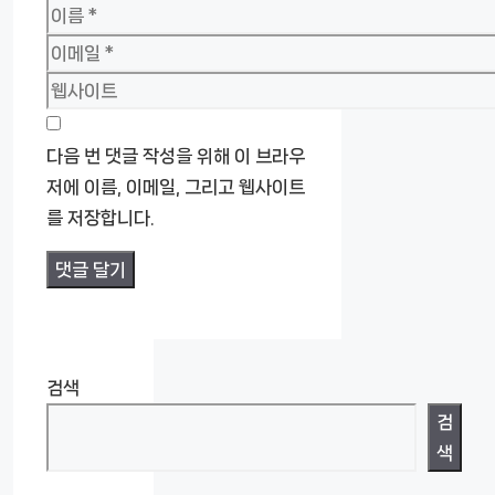
이
름
이
메
웹
일
사
이
다음 번 댓글 작성을 위해 이 브라우
트
저에 이름, 이메일, 그리고 웹사이트
를 저장합니다.
검색
검
색