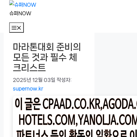
컨
텐
슈퍼NOW
츠
메
로
뉴
건
마라톤대회 준비의
너
모든 것과 필수 체
뛰
기
크리스트
2025년 12월 03일
작성자:
supernow.kr