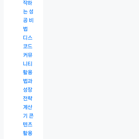
작하
는 성
공 비
법
디스
코드
커뮤
니티
활용
법과
성장
전략
계산
기 콘
텐츠
활용