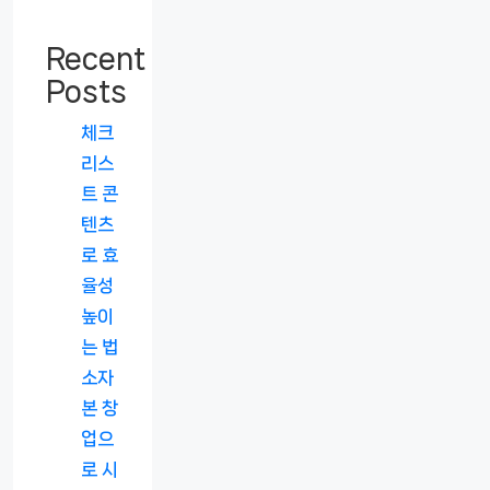
Recent
Posts
체크
리스
트 콘
텐츠
로 효
율성
높이
는 법
소자
본 창
업으
로 시