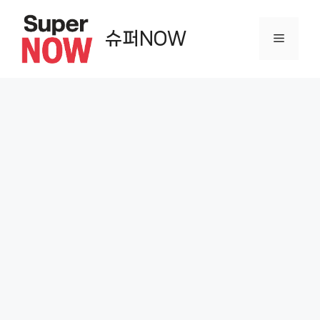
컨
텐
슈퍼NOW
메
츠
로
뉴
건
너
뛰
기