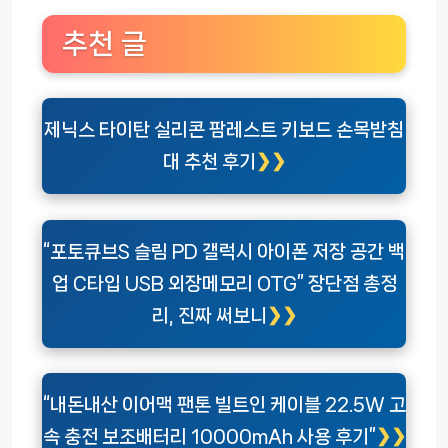
추천 글
제닉스 타이탄 실리콘 팜레스트 키보드 손목받침
대 추천 후기
“포토큐브S 슬림 PD 갤럭시 아이폰 저장 공간 백
업 C타입 USB 외장메모리 OTG” 장단점 총정
리, 진짜 써보니
“내돈내산 이어맥 팬톤 빌트인 케이블 22.5W 고
속 충전 보조배터리 10000mAh 사용 후기”