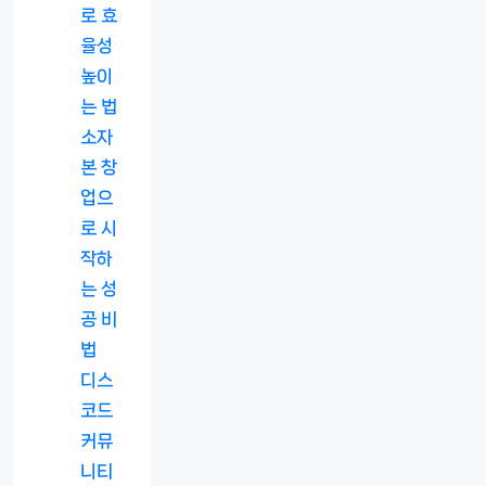
로 효
율성
높이
는 법
소자
본 창
업으
로 시
작하
는 성
공 비
법
디스
코드
커뮤
니티