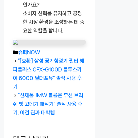
인가요?
소비자 신뢰를 유지하고 공정
한 시장 환경을 조성하는 데 중
요한 역할을 합니다.
카
슈퍼NOW
테
“[호환] 삼성 공기청정기 필터 헤
고
파플러스 CFX-G100D 블루스카
리
이 6000 필터포유” 솔직 사용 후
기
“신제품 JMW 볼륨온 무선 브러
쉬 빗 고데기 매직기” 솔직 사용 후
기, 이건 진짜 대박템