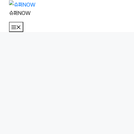
컨
텐
슈퍼NOW
츠
메
로
뉴
건
너
뛰
기