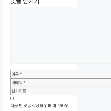
댓글 남기기
댓
글
이
름
이
메
웹
일
사
이
다음 번 댓글 작성을 위해 이 브라우
트