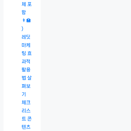
체 포
함
👨‍🏫
)
레딧
마케
팅 효
과적
활용
법 살
펴보
기
체크
리스
트 콘
텐츠