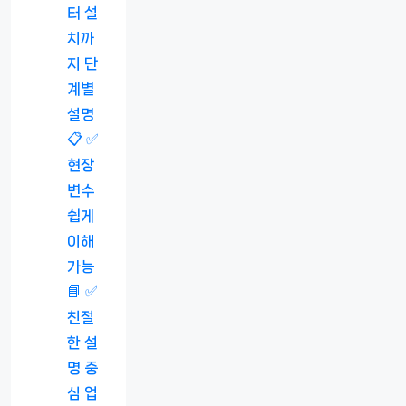
터 설
치까
지 단
계별
설명
📋 ✅
현장
변수
쉽게
이해
가능
📘 ✅
친절
한 설
명 중
심 업