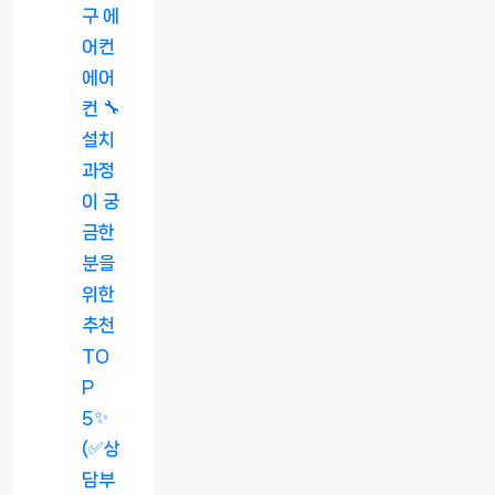
구 에
어컨
에어
컨 🔧
설치
과정
이 궁
금한
분을
위한
추천
TO
P
5✨
(✅상
담부