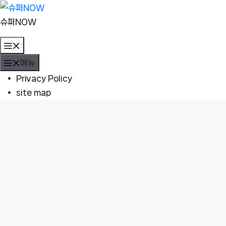
컨
텐
슈퍼NOW
츠
메
로
뉴
메뉴
건
너
Privacy Policy
뛰
site map
기