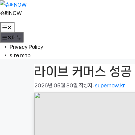
컨
텐
슈퍼NOW
츠
메
로
뉴
메뉴
건
너
Privacy Policy
뛰
site map
기
라이브 커머스 성공
2026년 05월 30일
작성자:
supernow.kr