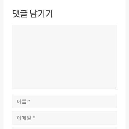
댓글 남기기
댓
글
이
름
이
메