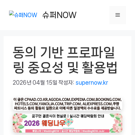
컨
텐
슈퍼NOW
메
츠
로
뉴
건
동의 기반 프로파일
너
뛰
링 중요성 및 활용법
기
2026년 04월 15일
작성자:
supernow.kr