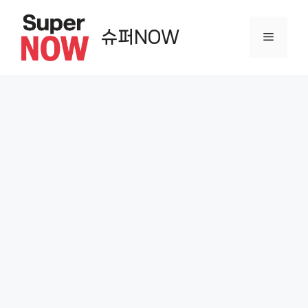
컨
텐
슈퍼NOW
메
츠
로
뉴
건
너
뛰
기