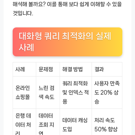
해석해 볼까요? 이를 통해 보다 쉽게 이해할 수 있을
것입니다.
대화형 쿼리 최적화의 실제
사례
사례
문제점
해결 방법
결과
쿼리 최적화
사용자 만족
온라인
느린 검
및 인덱스 적
도 20% 상
쇼핑몰
색 속도
용
승
은행 데
데이터
데이터 캐싱
처리 속도
이터 처
조회 지
도입
50% 향상
리
연