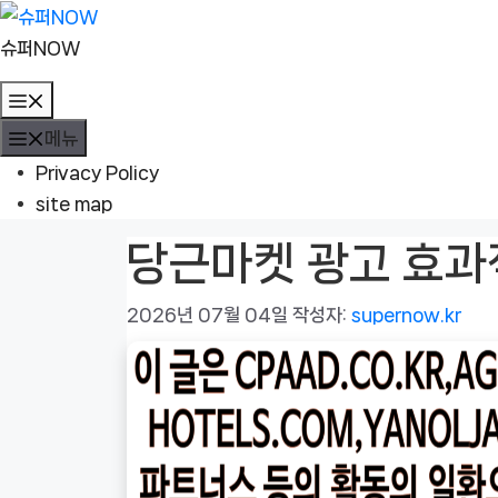
컨
텐
슈퍼NOW
츠
메
로
뉴
메뉴
건
너
Privacy Policy
뛰
site map
기
당근마켓 광고 효과
2026년 07월 04일
작성자:
supernow.kr