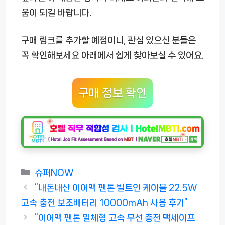
움이 되길 바랍니다.
구매 링크를 추가할 예정이니, 관심 있으신 분들은
꼭 확인해보세요 아래에서 쉽게 찾아보실 수 있어요.
구매 정보 확인
카
슈퍼NOW
테
“내돈내산 이어맥 팬톤 빌트인 케이블 22.5W
고
고속 충전 보조배터리 10000mAh 사용 후기”
리
“이어맥 팬톤 일체형 고속 무선 충전 맥세이프