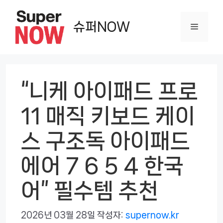
컨
텐
슈퍼NOW
메
츠
로
뉴
건
너
“니케 아이패드 프로
뛰
11 매직 키보드 케이
기
스 구조독 아이패드
에어 7 6 5 4 한국
어” 필수템 추천
2026년 03월 28일
작성자:
supernow.kr