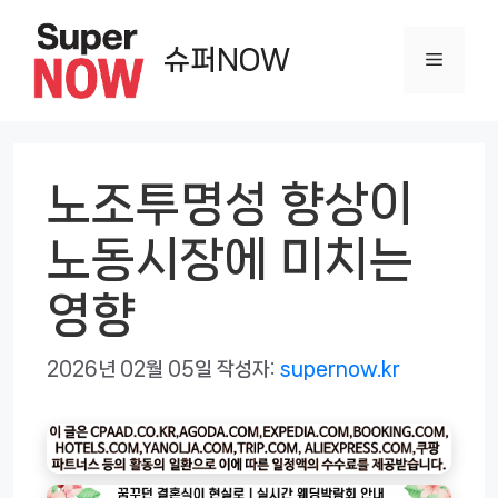
컨
텐
슈퍼NOW
메
츠
로
뉴
건
너
노조투명성 향상이
뛰
노동시장에 미치는
기
영향
2026년 02월 05일
작성자:
supernow.kr