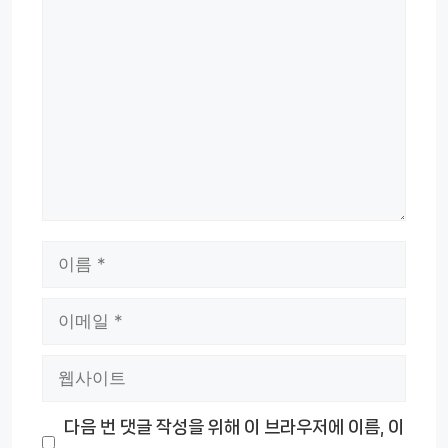
댓
글
이
름
이
메
웹
일
사
다음 번 댓글 작성을 위해 이 브라우저에 이름, 이
이