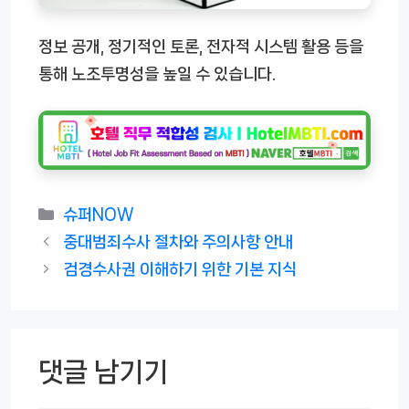
정보 공개, 정기적인 토론, 전자적 시스템 활용 등을
통해 노조투명성을 높일 수 있습니다.
카
슈퍼NOW
테
중대범죄수사 절차와 주의사항 안내
고
검경수사권 이해하기 위한 기본 지식
리
댓글 남기기