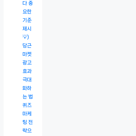
다 중
요한
기준
제시
💡)
당근
마켓
광고
효과
극대
화하
는 법
퀴즈
마케
팅 전
략으