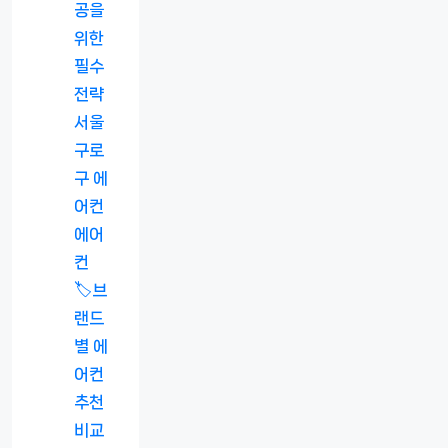
공을
위한
필수
전략
서울
구로
구 에
어컨
에어
컨
🏷️브
랜드
별 에
어컨
추천
비교