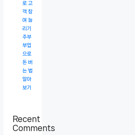
로 고
객 참
여 늘
리기
주부
부업
으로
돈 버
는 법
알아
보기
Recent
Comments