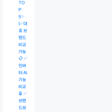
TO
P
5✨
(✅대
표 브
랜드
비교
가능
📋 ✅
인버
터·AI
기능
비교
🤖 ✅
브랜
드보