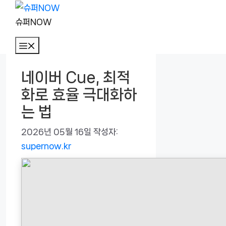
컨
텐
슈퍼NOW
츠
메
로
뉴
건
네이버 Cue, 최적
너
화로 효율 극대화하
뛰
기
는 법
2026년 05월 16일
작성자:
supernow.kr