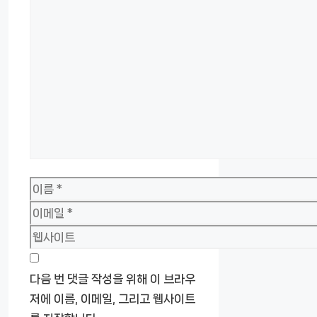
댓
글
이
름
이
메
웹
일
사
이
다음 번 댓글 작성을 위해 이 브라우
트
저에 이름, 이메일, 그리고 웹사이트