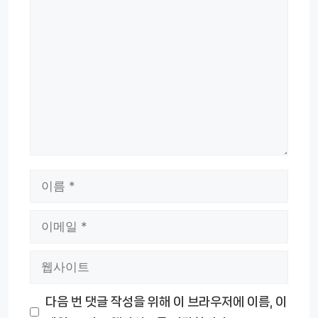
댓
글
이
름
이
메
웹
일
사
다음 번 댓글 작성을 위해 이 브라우저에 이름, 이
이