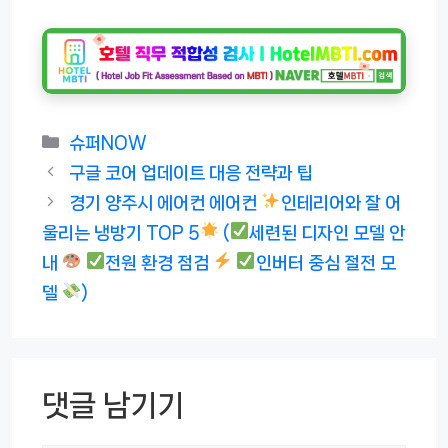
카
슈퍼NOW
테
구글 코어 업데이트 대응 전략과 팁
고
경기 양주시 에어컨 에어컨
인테리어와 잘 어
리
울리는 냉방기 TOP 5
(
세련된 디자인 모델 안
내
전원 환경 점검
인버터 중심 절전 모
델
)
댓글 남기기