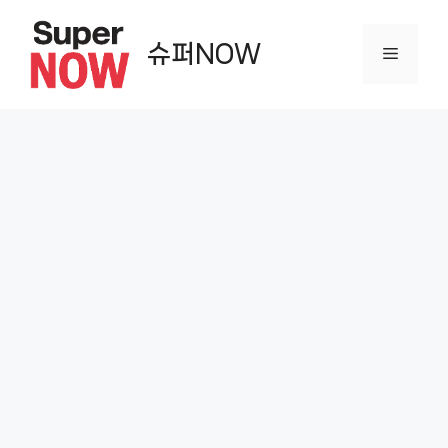
컨
텐
슈퍼NOW
메
츠
로
뉴
건
너
뛰
기