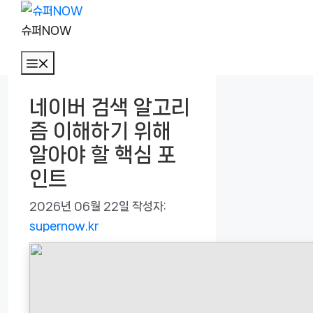
컨
텐
슈퍼NOW
츠
메
로
뉴
건
네이버 검색 알고리
너
즘 이해하기 위해
뛰
기
알아야 할 핵심 포
인트
2026년 06월 22일
작성자:
supernow.kr