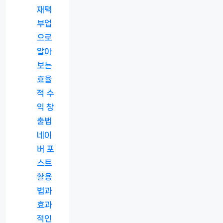
재택
부업
으로
알아
보는
효율
적 수
익 창
출법
네이
버 포
스트
활용
법과
효과
적인