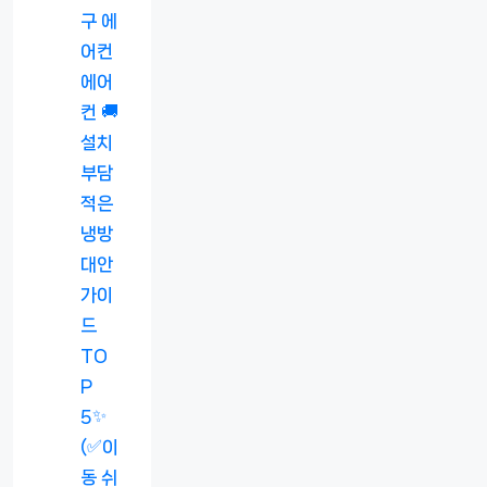
구 에
어컨
에어
컨 🚚
설치
부담
적은
냉방
대안
가이
드
TO
P
5✨
(✅이
동 쉬