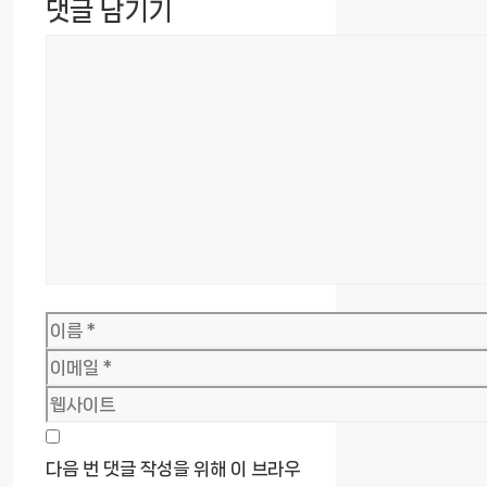
댓글 남기기
댓
글
이
름
이
메
웹
일
사
이
다음 번 댓글 작성을 위해 이 브라우