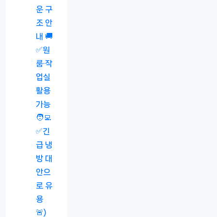
운 구
조 안
내 🚚
✅원
룸·작
업실
활용
가능
🧑‍💻
✅긴
급 냉
방 대
안으
로 유
용
🚨)