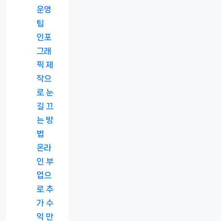
운영
팁
인포
그래
픽 제
작으
로 눈
길 끄
는 방
법
온라
인 부
업으
로 추
가 수
익 만