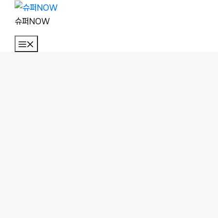
컨
텐
슈퍼NOW
츠
메
로
뉴
건
너
뛰
기