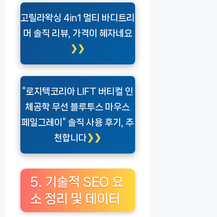
고릴라왁싱 4in1 멀티 바디트리
머 솔직 리뷰, 가격이 혜자네요
“로지텍코리아 LIFT 버티컬 인
체공학 무선 블루투스 마우스
페일그레이” 솔직 사용 후기, 추
천합니다
5. 기술적 SEO 요
소 정리 및 데이터