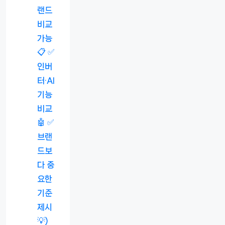
랜드
비교
가능
📋 ✅
인버
터·AI
기능
비교
🤖 ✅
브랜
드보
다 중
요한
기준
제시
💡)