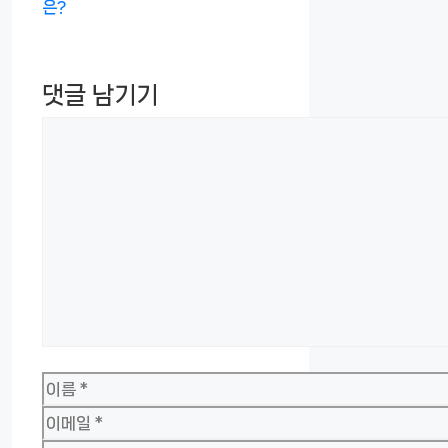
은?
댓글 남기기
댓
글
이
름
이
메