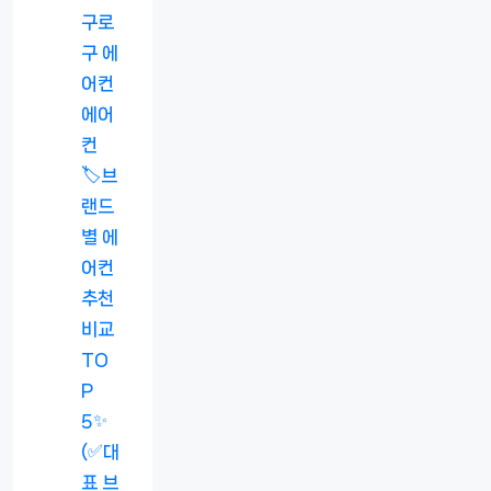
구로
구 에
어컨
에어
컨
🏷️브
랜드
별 에
어컨
추천
비교
TO
P
5✨
(✅대
표 브