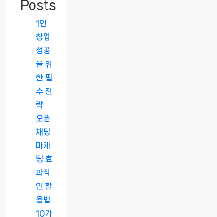
Posts
1인
창업
성공
을 위
한 필
수 전
략
오픈
채팅
마케
팅 효
과적
인 활
용법
10가