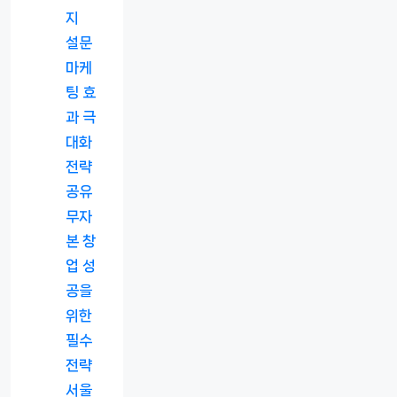
지
설문
마케
팅 효
과 극
대화
전략
공유
무자
본 창
업 성
공을
위한
필수
전략
서울