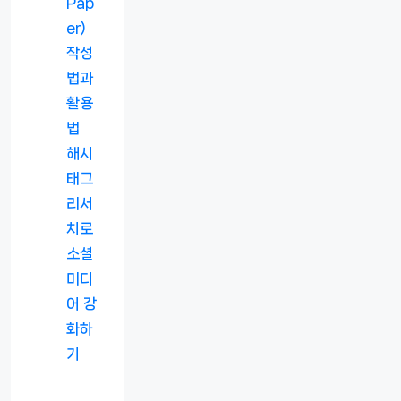
Pap
er)
작성
법과
활용
법
해시
태그
리서
치로
소셜
미디
어 강
화하
기