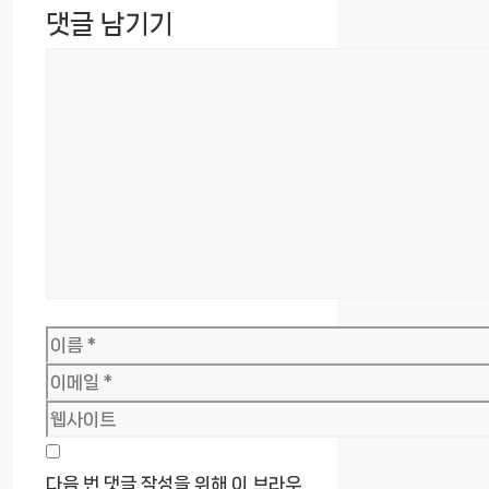
댓글 남기기
댓
글
이
름
이
메
웹
일
사
이
다음 번 댓글 작성을 위해 이 브라우