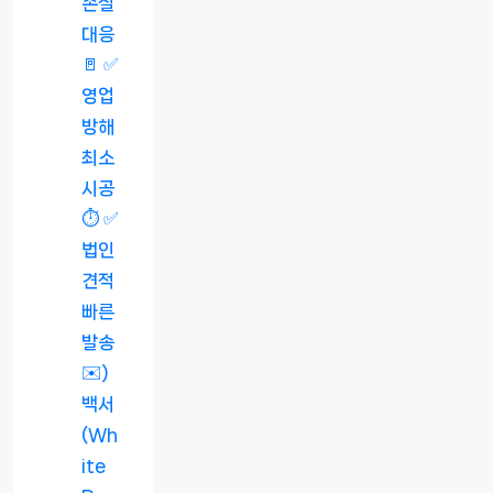
손실
대응
🚪 ✅
영업
방해
최소
시공
⏱️ ✅
법인
견적
빠른
발송
✉️)
백서
(Wh
ite