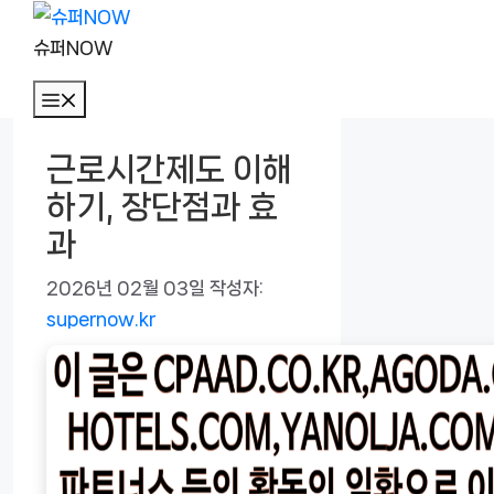
컨
텐
슈퍼NOW
츠
메
로
뉴
건
근로시간제도 이해
너
하기, 장단점과 효
뛰
기
과
2026년 02월 03일
작성자:
supernow.kr