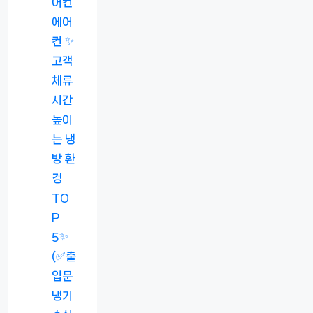
어컨
에어
컨 ✨
고객
체류
시간
높이
는 냉
방 환
경
TO
P
5✨
(✅출
입문
냉기