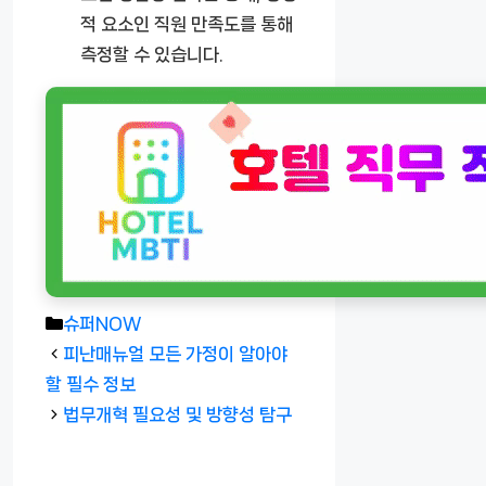
적 요소인 직원 만족도를 통해
측정할 수 있습니다.
카
슈퍼NOW
테
피난매뉴얼 모든 가정이 알아야
고
할 필수 정보
리
법무개혁 필요성 및 방향성 탐구