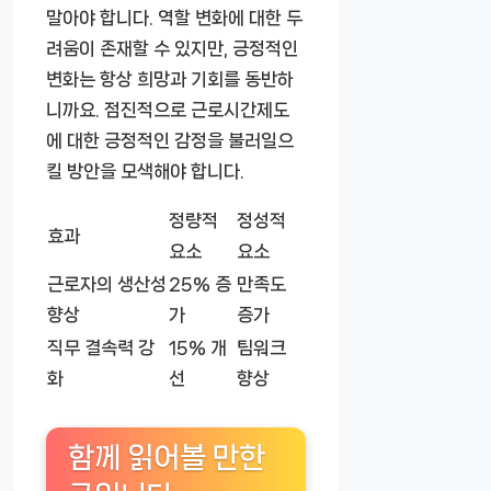
말아야 합니다. 역할 변화에 대한 두
려움이 존재할 수 있지만, 긍정적인
변화는 항상 희망과 기회를 동반하
니까요. 점진적으로 근로시간제도
에 대한 긍정적인 감정을 불러일으
킬 방안을 모색해야 합니다.
정량적
정성적
효과
요소
요소
근로자의 생산성
25% 증
만족도
향상
가
증가
직무 결속력 강
15% 개
팀워크
화
선
향상
함께 읽어볼 만한