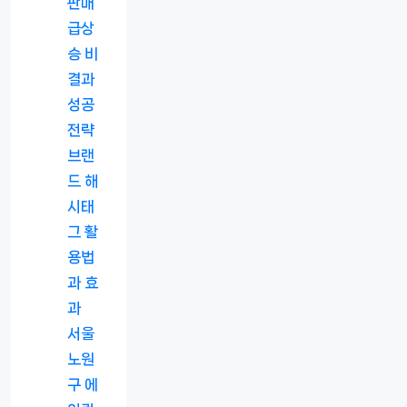
판매
급상
승 비
결과
성공
전략
브랜
드 해
시태
그 활
용법
과 효
과
서울
노원
구 에