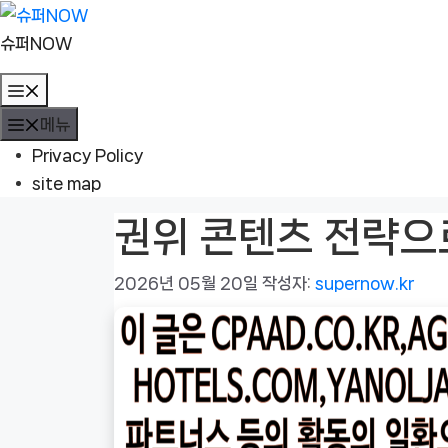
컨
텐
슈퍼NOW
츠
메
로
뉴
메뉴
건
너
Privacy Policy
뛰
site map
기
권위 콘텐츠 전략으
2026년 05월 20일
작성자:
supernow.kr