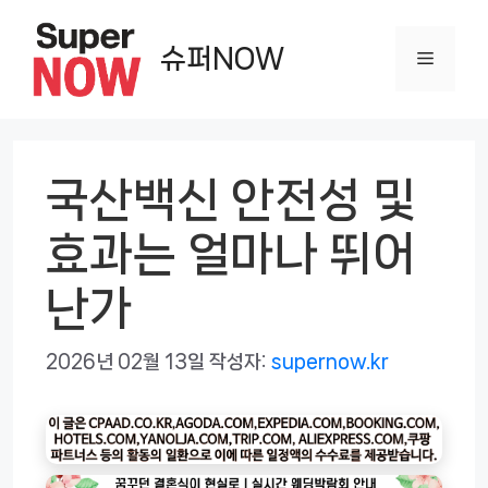
컨
텐
슈퍼NOW
메
츠
로
뉴
건
너
국산백신 안전성 및
뛰
효과는 얼마나 뛰어
기
난가
2026년 02월 13일
작성자:
supernow.kr