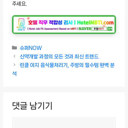
주세요.
카
슈퍼NOW
테
신약개발 과정의 모든 것과 최신 트렌드
고
린클 이지 음식물처리기, 주방의 필수템 완벽 분
리
석
댓글 남기기
댓