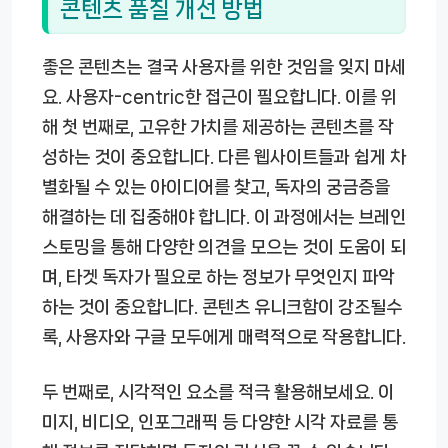
콘텐츠 품질 개선 방법
좋은 콘텐츠는 결국 사용자를 위한 것임을 잊지 마세
요. 사용자-centric한 접근이 필요합니다. 이를 위
해 첫 번째로, 고유한 가치를 제공하는 콘텐츠를 작
성하는 것이 중요합니다. 다른 웹사이트들과 쉽게 차
별화될 수 있는 아이디어를 찾고, 독자의 궁금증을
해결하는 데 집중해야 합니다. 이 과정에서는 브레인
스토밍을 통해 다양한 의견을 모으는 것이 도움이 되
며, 타겟 독자가 필요로 하는 정보가 무엇인지 파악
하는 것이 중요합니다. 콘텐츠 유니크함이 강조될수
록, 사용자와 구글 모두에게 매력적으로 작용합니다.
두 번째로, 시각적인 요소를 적극 활용해보세요. 이
미지, 비디오, 인포그래픽 등 다양한 시각 자료를 통