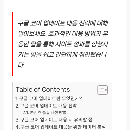
구글 코어 업데이트 대응 전략에 대해
알아보세요. 효과적인 대응 방법과 유
용한 팁을 통해 사이트 성과를 향상시
키는 법을 쉽고 간단하게 정리했습니
다.
Table of Contents
구글 코어 업데이트란 무엇인가?
구글 코어 업데이트 대응 전략
콘텐츠 품질 개선 방법
구글 코어 업데이트 대응 시 유의할 점
구글 코어 업데이트 대응을 위한 데이터 분석