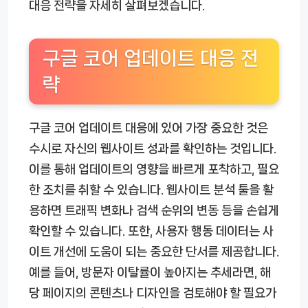
대응 전략을 자세히 살펴보겠습니다.
구글 코어 업데이트 대응 전
략
구글 코어 업데이트 대응에 있어 가장 중요한 것은
수시로 자신의 웹사이트 성과를 확인하는 것입니다.
이를 통해 업데이트의 영향을 빠르게 포착하고, 필요
한 조치를 취할 수 있습니다. 웹사이트 분석 툴을 활
용하면 트래픽 변화나 검색 순위의 변동 등을 손쉽게
확인할 수 있습니다. 또한, 사용자 행동 데이터는 사
이트 개선에 도움이 되는 중요한 단서를 제공합니다.
예를 들어, 방문자 이탈률이 높아지는 추세라면, 해
당 페이지의 콘텐츠나 디자인을 검토해야 할 필요가