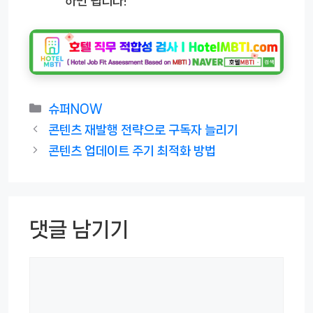
하면 됩니다!
카
슈퍼NOW
테
콘텐츠 재발행 전략으로 구독자 늘리기
고
콘텐츠 업데이트 주기 최적화 방법
리
댓글 남기기
댓
글