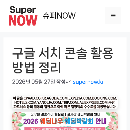
컨
텐
슈퍼NOW
메
츠
로
뉴
건
너
구글 서치 콘솔 활용
뛰
방법 정리
기
2026년 05월 27일
작성자:
supernow.kr