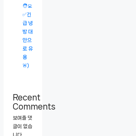
🧑‍💻
✅긴
급 냉
방 대
안으
로 유
용
🚨)
Recent
Comments
보여줄 댓
글이 없습
니다.