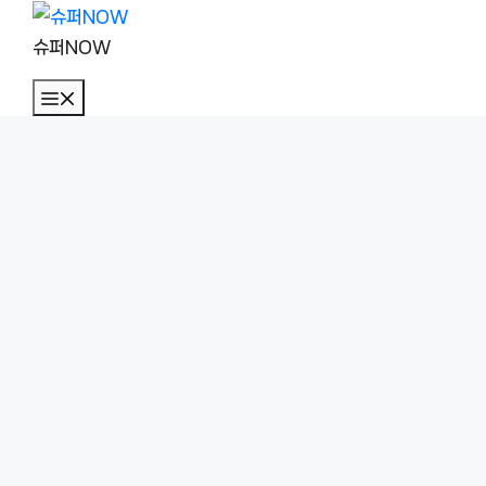
컨
텐
슈퍼NOW
츠
메
로
뉴
건
너
뛰
기