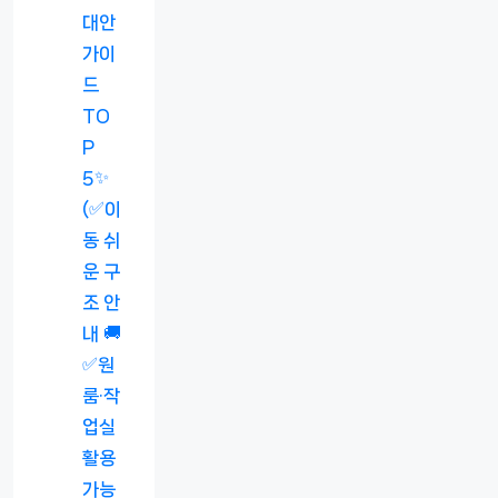
대안
가이
드
TO
P
5✨
(✅이
동 쉬
운 구
조 안
내 🚚
✅원
룸·작
업실
활용
가능