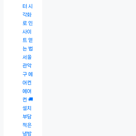
터 시
각화
로 인
사이
트 얻
는 법
서울
관악
구 에
어컨
에어
컨 🚚
설치
부담
적은
냉방