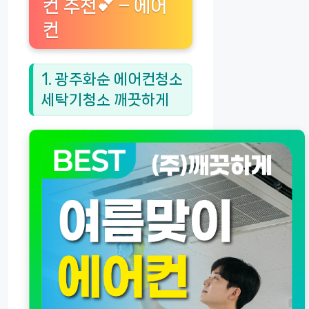
컨 추천💕 – 에어
컨
1. 광주화순 에어컨청소
세탁기청소 깨끗하게