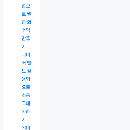
업으
로 월
급 외
수익
만들
기
네이
버 밴
드 활
용법
으로
소통
극대
화하
기
데이