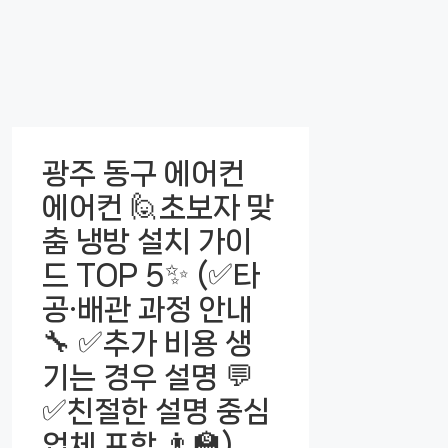
광주 동구 에어컨
에어컨 🙋초보자 맞
춤 냉방 설치 가이
드 TOP 5✨ (✅타
공·배관 과정 안내
🔧 ✅추가 비용 생
기는 경우 설명 💬
✅친절한 설명 중심
업체 포함 👨‍🏫)