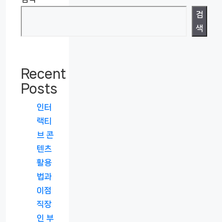
검
색
Recent
Posts
인터
랙티
브 콘
텐츠
활용
법과
이점
직장
인 부