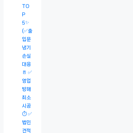
TO
P
5✨
(✅출
입문
냉기
손실
대응
🚪 ✅
영업
방해
최소
시공
⏱️ ✅
법인
견적