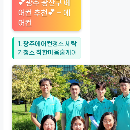
💕광주 광산구 에
어컨 추천💕 – 에
어컨
1. 광주에어컨청소 세탁
기청소 착한마음홈케어