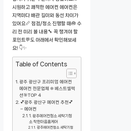
시원하고 쾌적한 에어컨 에어컨은
지역마다 배관 길이와 동선 차이가
있어요📏 점검/청소 진행할 때🧰 수
리 전 미리 볼 내용🔧 꼭 챙겨야 할
포인트💬도 아래에서 확인해보세
요! 👇✨
Table of Contents
광주 광산구 프리미엄 에어컨
에어컨 전문업체 ❄️ 베스트셀렉
션🎯TOP 4
💕광주 광산구 에어컨 추천💕
– 에어컨
1. 광주에어컨청소 세탁기청
소 착한마음홈케어
광주에어컨청소 세탁기청