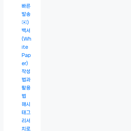
빠른
발송
✉️)
백서
(Wh
ite
Pap
er)
작성
법과
활용
법
해시
태그
리서
치로