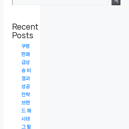
색
Recent
Posts
쿠팡
판매
급상
승 비
결과
성공
전략
브랜
드 해
시태
그 활