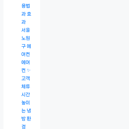
용법
과 효
과
서울
노원
구 에
어컨
에어
컨 ✨
고객
체류
시간
높이
는 냉
방 환
경