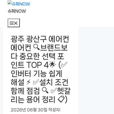
컨
텐
슈퍼NOW
츠
메
로
뉴
건
광주 광산구 에어컨
너
에어컨 🔍브랜드보
뛰
기
다 중요한 선택 포
인트 TOP 4🌟 (✅
인버터 기능 쉽게
해설 ⚡ ✅설치 조건
함께 점검 🔍 ✅헷갈
리는 용어 정리 📋)
2026년 06월 30일
작성자: