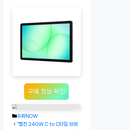
구매 정보 확인
카
슈퍼NOW
테
“벨킨 240W C to C타입 브레