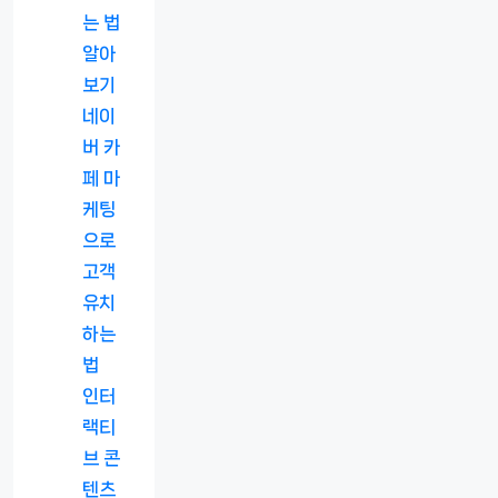
는 법
알아
보기
네이
버 카
페 마
케팅
으로
고객
유치
하는
법
인터
랙티
브 콘
텐츠