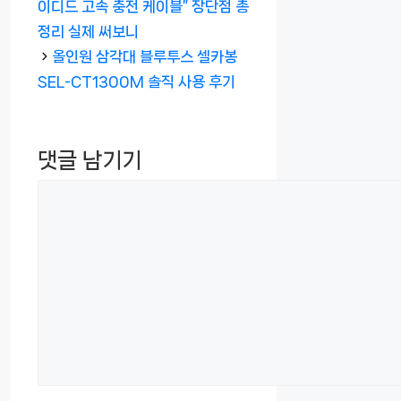
고
이디드 고속 충전 케이블” 장단점 총
리
정리 실제 써보니
올인원 삼각대 블루투스 셀카봉
SEL-CT1300M 솔직 사용 후기
댓글 남기기
댓
글