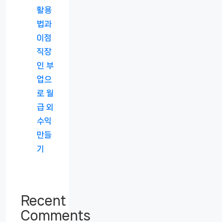
활용
법과
이점
직장
인 부
업으
로 월
급 외
수익
만들
기
Recent
Comments