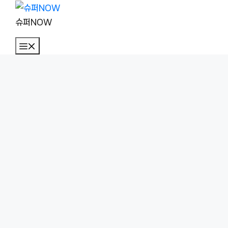
컨
텐
슈퍼NOW
츠
메
로
뉴
건
너
뛰
기