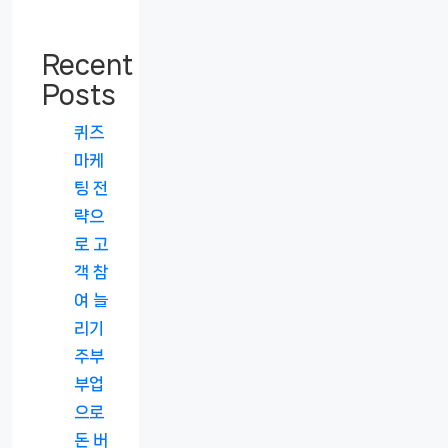
Recent
Posts
퀴즈
마케
팅 전
략으
로 고
객 참
여 늘
리기
주부
부업
으로
돈 버