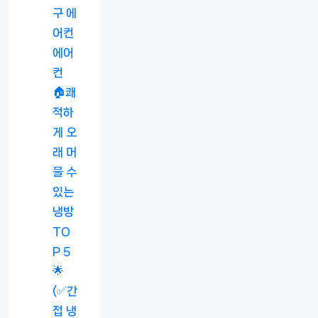
구 에
어컨
에어
컨
🏠쾌
적하
게 오
래 머
물 수
있는
냉방
TO
P 5
🌟
(✅간
접 냉