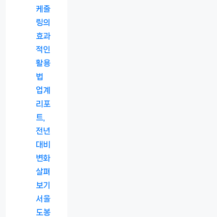
케줄
링의
효과
적인
활용
법
업계
리포
트,
전년
대비
변화
살펴
보기
서울
도봉