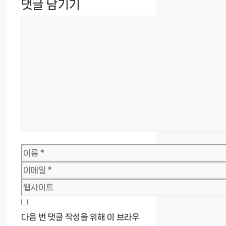
댓글 남기기
댓
글
이
름
이
메
웹
일
사
이
다음 번 댓글 작성을 위해 이 브라우