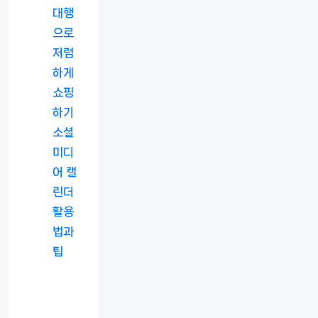
대행
으로
저렴
하게
쇼핑
하기
소셜
미디
어 캘
린더
활용
법과
팁