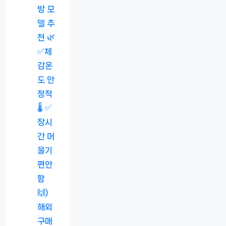
방 모
델 추
천 🌿
✅체
감온
도 안
정적
🌡️ ✅
장시
간 머
물기
편안
함
🙌)
해외
구매