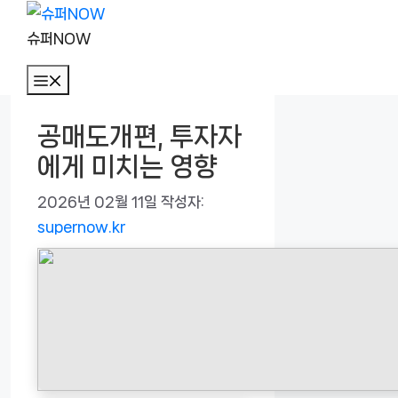
컨
텐
슈퍼NOW
츠
메
로
뉴
건
공매도개편, 투자자
너
에게 미치는 영향
뛰
기
2026년 02월 11일
작성자:
supernow.kr