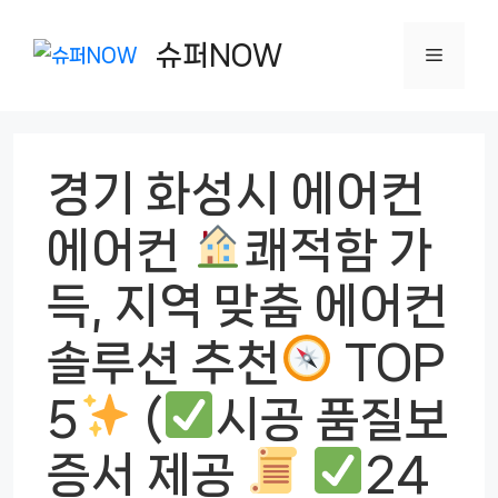
컨
텐
슈퍼NOW
메
츠
로
뉴
건
경기 화성시 에어컨
너
뛰
에어컨
쾌적함 가
기
득, 지역 맞춤 에어컨
솔루션 추천
TOP
5
(
시공 품질보
증서 제공
24