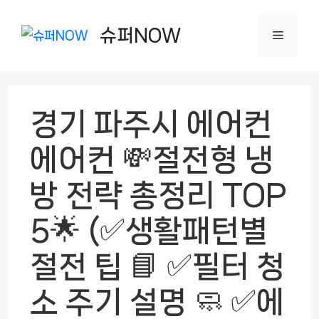
컨
텐
슈퍼NOW
메
츠
로
뉴
건
경기 파주시 에어컨
너
뛰
에어컨 💸절전형 냉
기
방 전략 총정리 TOP
5🌟 (✅생활패턴별
절전 팁 📘 ✅필터 청
소 주기 설명 🧼 ✅에