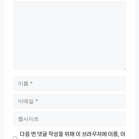
댓
글
이
름
이
메
웹
일
사
다음 번 댓글 작성을 위해 이 브라우저에 이름, 이
이