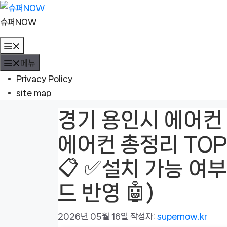
컨
텐
슈퍼NOW
츠
메
로
뉴
메뉴
건
너
Privacy Policy
뛰
site map
기
경기 용인시 에어컨 
에어컨 총정리 TOP
📋 ✅설치 가능 여부
드 반영 🤖)
2026년 05월 16일
작성자:
supernow.kr