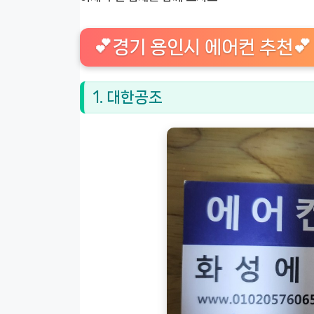
💕경기 용인시 에어컨 추천💕
1. 대한공조