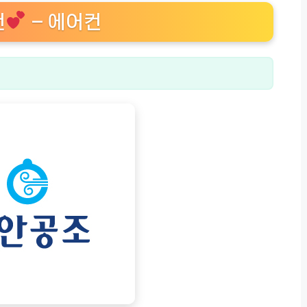
천
– 에어컨