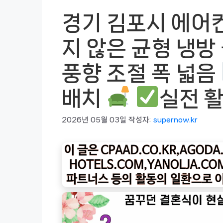
경기 김포시 에어
지 않은 균형 냉방 
풍향 조절 폭 넓음
배치
실전 
2026년 05월 03일
작성자:
supernow.kr