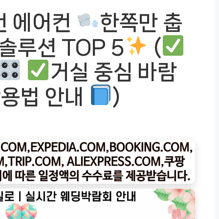
컨 에어컨
한쪽만 춥
솔루션 TOP 5
(
거실 중심 바람
활용법 안내
)