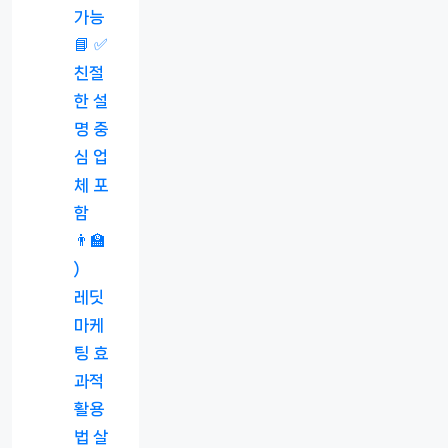
가능
📘 ✅
친절
한 설
명 중
심 업
체 포
함
👨‍🏫
)
레딧
마케
팅 효
과적
활용
법 살