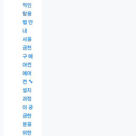
적인
활용
법 안
내
서울
금천
구 에
어컨
에어
컨 🔧
설치
과정
이 궁
금한
분을
위한