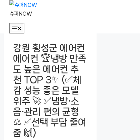
컨
텐
슈퍼NOW
츠
메
로
뉴
건
강원 횡성군 에어컨
너
에어컨 🏆냉방 만족
뛰
기
도 높은 에어컨 추
천 TOP 3✨ (✅체
감 성능 좋은 모델
위주 🚀 ✅냉방·소
음·관리 편의 균형
⚖️ ✅선택 부담 줄여
줌 🙌)