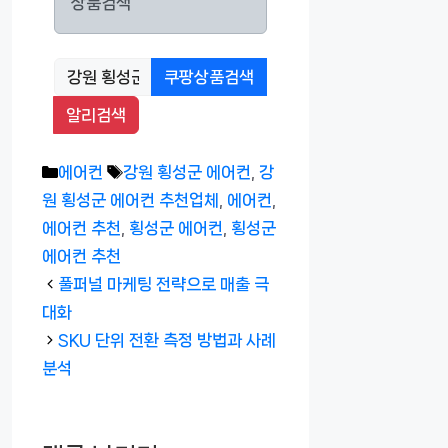
상품검색
쿠팡상품검색
알리검색
카
태
에어컨
강원 횡성군 에어컨
,
강
테
그
원 횡성군 에어컨 추천업체
,
에어컨
,
고
에어컨 추천
,
횡성군 에어컨
,
횡성군
리
에어컨 추천
풀퍼널 마케팅 전략으로 매출 극
대화
SKU 단위 전환 측정 방법과 사례
분석