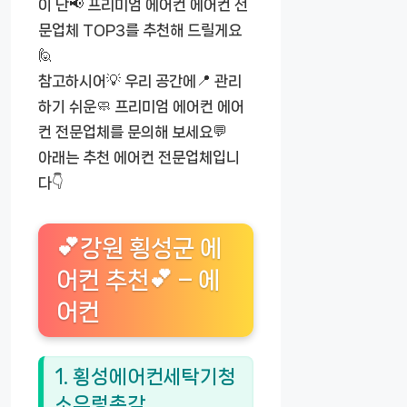
이 난📢 프리미엄 에어컨 에어컨 전
문업체 TOP3를 추천해 드릴게요
🙋
참고하시어💡 우리 공간에📍 관리
하기 쉬운🧼 프리미엄 에어컨 에어
컨 전문업체를 문의해 보세요💬
아래는 추천 에어컨 전문업체입니
다👇
💕강원 횡성군 에
어컨 추천💕 – 에
어컨
1. 횡성에어컨세탁기청
소우렁총각