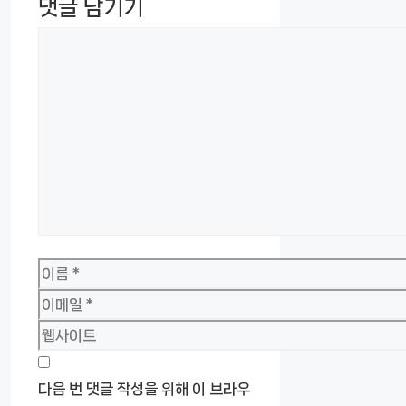
댓글 남기기
댓
글
이
름
이
메
웹
일
사
이
다음 번 댓글 작성을 위해 이 브라우