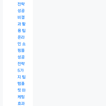
전략
성공
비결
과 활
용 팁
온라
인 쇼
핑몰
성공
전략
5가
지 팁
템플
릿 마
케팅
효과