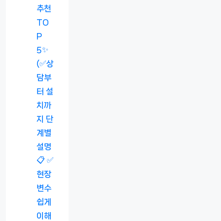
추천
TO
P
5✨
(✅상
담부
터 설
치까
지 단
계별
설명
📋 ✅
현장
변수
쉽게
이해