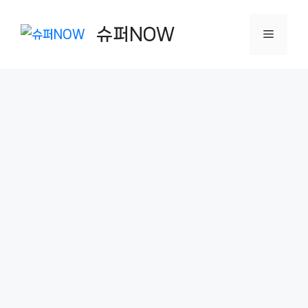
컨
텐
슈퍼NOW
메
츠
로
뉴
건
너
뛰
기