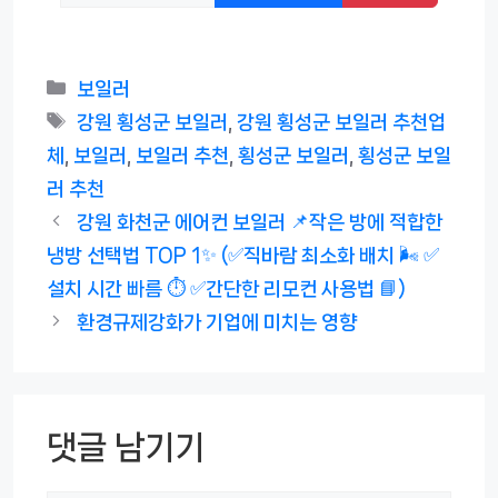
카
보일러
테
태
강원 횡성군 보일러
,
강원 횡성군 보일러 추천업
고
그
체
,
보일러
,
보일러 추천
,
횡성군 보일러
,
횡성군 보일
리
러 추천
강원 화천군 에어컨 보일러 📌작은 방에 적합한
냉방 선택법 TOP 1✨ (✅직바람 최소화 배치 🌬️ ✅
설치 시간 빠름 ⏱️ ✅간단한 리모컨 사용법 📘)
환경규제강화가 기업에 미치는 영향
댓글 남기기