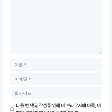
댓
글
이
름
이
메
웹
일
사
다음 번 댓글 작성을 위해 이 브라우저에 이름, 이
이