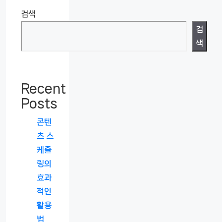
검색
검
색
Recent
Posts
콘텐
츠 스
케줄
링의
효과
적인
활용
법