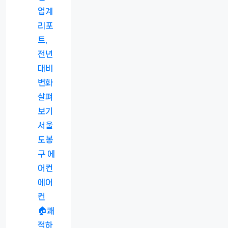
업계
리포
트,
전년
대비
변화
살펴
보기
서울
도봉
구 에
어컨
에어
컨
🏠쾌
적하