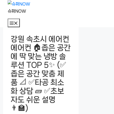
컨
텐
슈퍼NOW
츠
메
로
뉴
건
강원 속초시 에어컨
너
에어컨 🏠좁은 공간
뛰
기
에 딱 맞는 냉방 솔
루션 TOP 5✨ (✅
좁은 공간 맞춤 제
품 📐 ✅타공 최소
화 상담 🧱 ✅초보
자도 쉬운 설명
👨‍🏫)