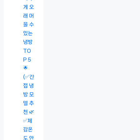
게 오
래 머
물 수
있는
냉방
TO
P 5
🌟
(✅간
접 냉
방 모
델 추
천 🌿
✅체
감온
도 안