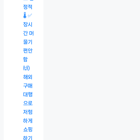
정적
🌡️ ✅
장시
간 머
물기
편안
함
🙌)
해외
구매
대행
으로
저렴
하게
쇼핑
하기