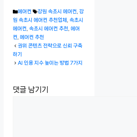
카
태
에어컨
강원 속초시 에어컨
,
강
테
그
원 속초시 에어컨 추천업체
,
속초시
고
에어컨
,
속초시 에어컨 추천
,
에어
리
컨
,
에어컨 추천
권위 콘텐츠 전략으로 신뢰 구축
하기
AI 인용 지수 높이는 방법 7가지
댓글 남기기
댓
글