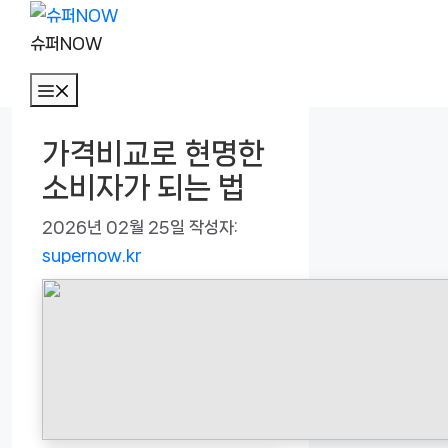
컨
텐
슈퍼NOW
츠
메
로
뉴
건
가격비교로 현명한
너
소비자가 되는 법
뛰
기
2026년 02월 25일
작성자:
supernow.kr