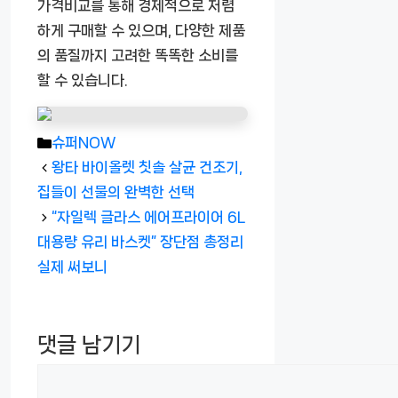
가격비교를 통해 경제적으로 저렴
하게 구매할 수 있으며, 다양한 제품
의 품질까지 고려한 똑똑한 소비를
할 수 있습니다.
카
슈퍼NOW
테
왕타 바이올렛 칫솔 살균 건조기,
고
집들이 선물의 완벽한 선택
리
“자일렉 글라스 에어프라이어 6L
대용량 유리 바스켓” 장단점 총정리
실제 써보니
댓글 남기기
댓