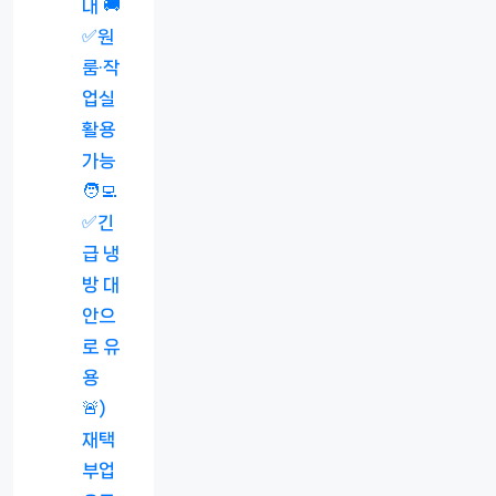
내 🚚
✅원
룸·작
업실
활용
가능
🧑‍💻
✅긴
급 냉
방 대
안으
로 유
용
🚨)
재택
부업