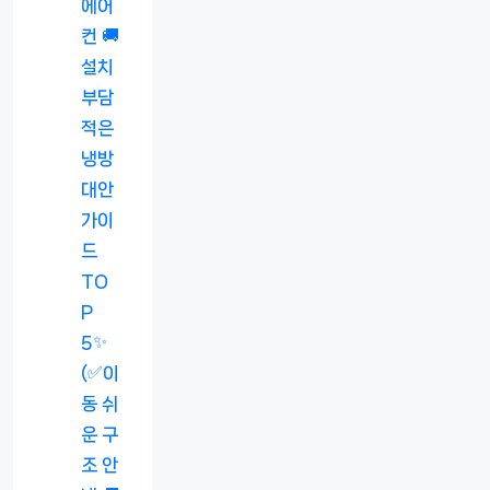
에어
컨 🚚
설치
부담
적은
냉방
대안
가이
드
TO
P
5✨
(✅이
동 쉬
운 구
조 안