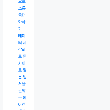
으로
소통
극대
화하
기
데이
터 시
각화
로 인
사이
트 얻
는 법
서울
관악
구 에
어컨