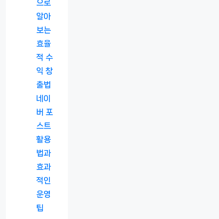
으로
알아
보는
효율
적 수
익 창
출법
네이
버 포
스트
활용
법과
효과
적인
운영
팁