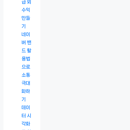
급 외
수익
만들
기
네이
버 밴
드 활
용법
으로
소통
극대
화하
기
데이
터 시
각화