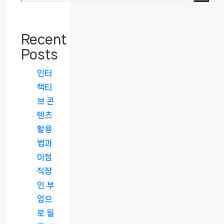
Recent
Posts
인터
랙티
브 콘
텐츠
활용
법과
이점
직장
인 부
업으
로 월