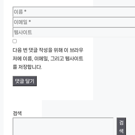
이
름
이
메
웹
일
사
이
다음 번 댓글 작성을 위해 이 브라우
트
저에 이름, 이메일, 그리고 웹사이트
를 저장합니다.
검색
검
색