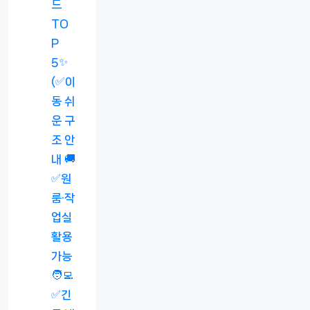
드
TO
P
5✨
(✅이
동 쉬
운 구
조 안
내 🚚
✅원
룸·작
업실
활용
가능
🧑‍💻
✅긴