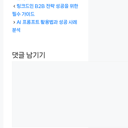
테
링크드인 B2B 전략 성공을 위한
고
필수 가이드
리
AI 프롬프트 활용법과 성공 사례
분석
댓글 남기기
댓
글