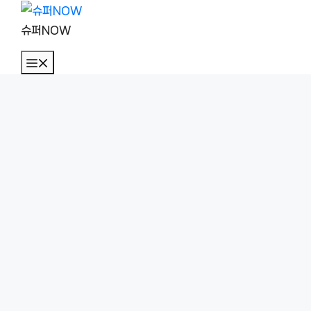
컨
텐
슈퍼NOW
츠
메
로
뉴
건
너
뛰
기