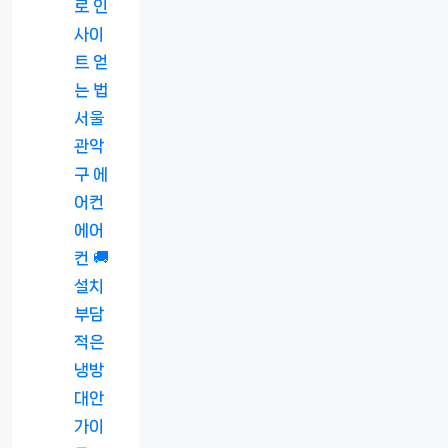
로 인
사이
트 얻
는 법
서울
관악
구 에
어컨
에어
컨 🚚
설치
부담
적은
냉방
대안
가이