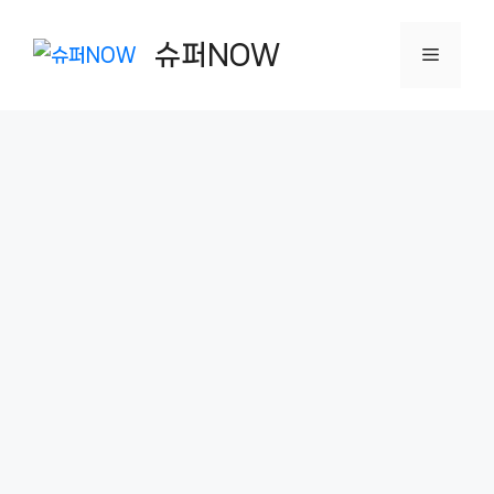
컨
텐
슈퍼NOW
메
츠
로
뉴
건
너
뛰
기