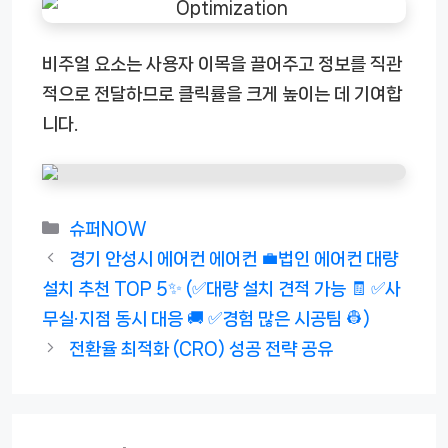
비주얼 요소는 사용자 이목을 끌어주고 정보를 직관
적으로 전달하므로 클릭률을 크게 높이는 데 기여합
니다.
카
슈퍼NOW
테
경기 안성시 에어컨 에어컨 💼법인 에어컨 대량
고
설치 추천 TOP 5✨ (✅대량 설치 견적 가능 🧾 ✅사
리
무실·지점 동시 대응 🚚 ✅경험 많은 시공팀 👷)
전환율 최적화 (CRO) 성공 전략 공유