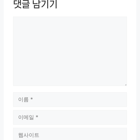
댓글 남기기
댓
글
이
름
이
메
웹
일