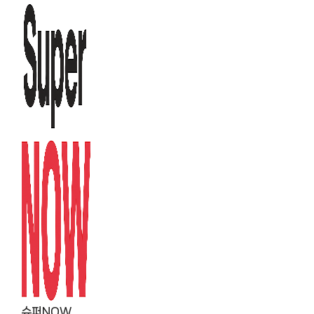
컨
텐
츠
로
건
너
뛰
기
슈퍼NOW