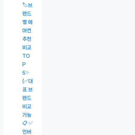
🏷️브
랜드
별 에
어컨
추천
비교
TO
P
5✨
(✅대
표 브
랜드
비교
가능
📋 ✅
인버