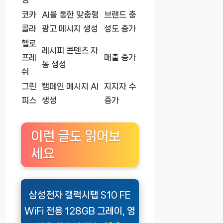
코카
AI를 통한 맞춤형
브랜드 충
콜라
광고 메시지 생성
성도 증가
헬로
레시피 콘텐츠 자
프레
매출 증가
동 생성
쉬
그린
캠페인 메시지 AI
지지자 수
피스
생성
증가
이런 글도 읽어보
세요
삼성전자 갤럭시탭 S10 FE
WiFi 전용 128GB 그레이, 영