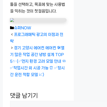
툴을 선택하고, 목표에 맞는 사용법
을 익히는 것이 첫걸음입니다.
카
슈퍼NOW
테
프로그래매틱 광고의 이점과 전
고
략
리
경기 고양시 에어컨 에어컨 🛠️열
기 많은 작업 공간 냉방 설계 TOP
5✨ (✅먼지 환경 고려 모델 안내 🧼
✅작업시간 외 시공 가능 ⏰ ✅장시
간 운전 적합 모델 📈)
댓글 남기기
댓