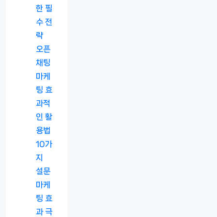
한 필
수 전
략
오픈
채팅
마케
팅 효
과적
인 활
용법
10가
지
설문
마케
팅 효
과 극