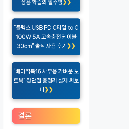
상용 학습의 필수템
“플렉스 USB PD C타입 to C
100W 5A 고속충전 케이블
30cm” 솔직 사용 후기
“베이직북16 사무용 가벼운 노
트북” 장단점 총정리 실제 써보
니
결론