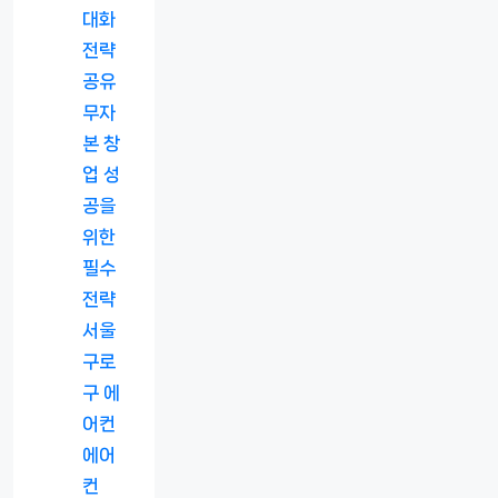
대화
전략
공유
무자
본 창
업 성
공을
위한
필수
전략
서울
구로
구 에
어컨
에어
컨